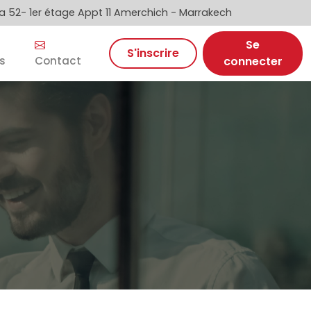
 52- 1er étage Appt 11 Amerchich - Marrakech
Se
S'inscrire
s
Contact
connecter