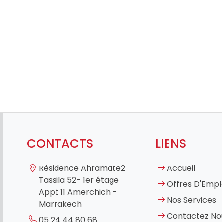
CONTACTS
LIENS
Résidence Ahramate2
Accueil
Tassila 52- 1er étage
Offres D'Empl
Appt 11 Amerchich -
Nos Services
Marrakech
Contactez No
05 24 44 80 68