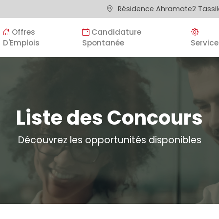
Résidence Ahramate2 Tassila
Offres
Candidature
D'Emplois
Spontanée
Service
Liste des Concours
Découvrez les opportunités disponibles