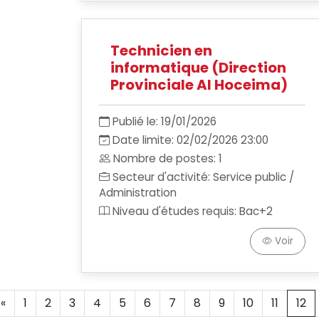
Technicien en
informatique (Direction
Provinciale Al Hoceima)
Publié le: 19/01/2026
Date limite: 02/02/2026 23:00
Nombre de postes: 1
Secteur d'activité: Service public /
Administration
Niveau d'études requis: Bac+2
Voir
«
1
2
3
4
5
6
7
8
9
10
11
12