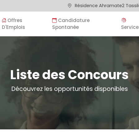
Résidence Ahramate2 Tassila
Offres
Candidature
D'Emplois
Spontanée
Service
Liste des Concours
Découvrez les opportunités disponibles