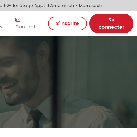
 52- 1er étage Appt 11 Amerchich - Marrakech
Se
S'inscrire
s
Contact
connecter