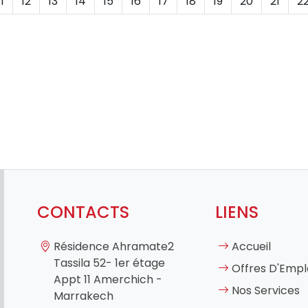
11
12
13
14
15
16
17
18
19
20
21
2
CONTACTS
LIENS
Résidence Ahramate2
Accueil
Tassila 52- 1er étage
Offres D'Empl
Appt 11 Amerchich -
Nos Services
Marrakech