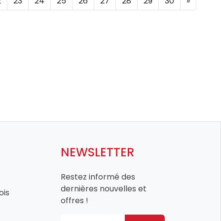
2
23
24
25
26
27
28
29
30
»
NEWSLETTER
Restez informé des
dernières nouvelles et
ois
offres !