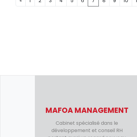
«
1
2
3
4
5
6
7
8
9
10
MAFOA MANAGEMENT
Cabinet spécialisé dans le
développement et conseil RH