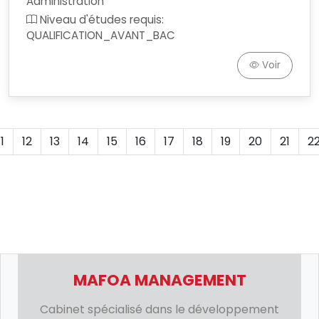
Administration
Niveau d'études requis:
QUALIFICATION_AVANT_BAC
Voir
11
12
13
14
15
16
17
18
19
20
21
2
MAFOA MANAGEMENT
Cabinet spécialisé dans le développement