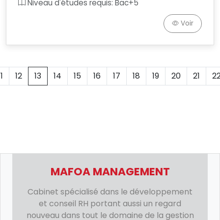
Niveau d'études requis: Bac+5
Voir
11
12
13
14
15
16
17
18
19
20
21
2
MAFOA MANAGEMENT
Cabinet spécialisé dans le développement
et conseil RH portant aussi un regard
nouveau dans tout le domaine de la gestion