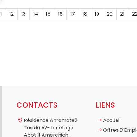
11
12
13
14
15
16
17
18
19
20
21
2
CONTACTS
LIENS
Résidence Ahramate2
Accueil
Tassila 52- 1er étage
Offres D'Empl
Appt 11 Amerchich -