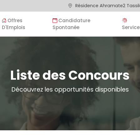
Résidence Ahramate2 Tassila
Offres
Candidature
D'Emplois
Spontanée
Service
Liste des Concours
Découvrez les opportunités disponibles