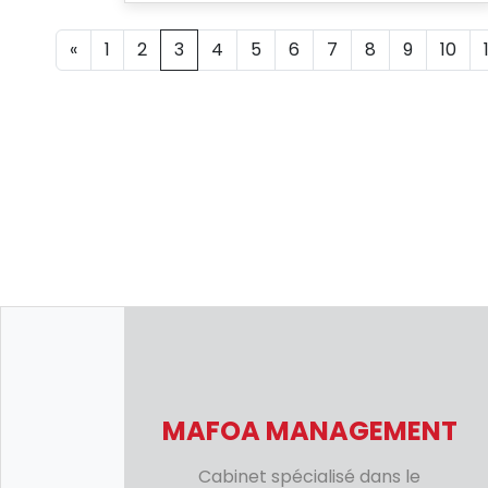
«
1
2
3
4
5
6
7
8
9
10
MAFOA MANAGEMENT
Cabinet spécialisé dans le