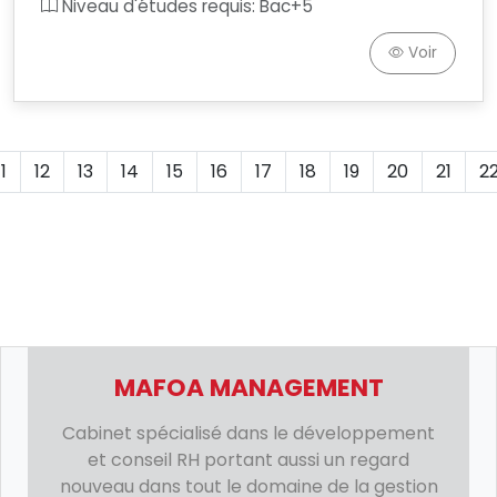
Niveau d'études requis: Bac+5
Voir
11
12
13
14
15
16
17
18
19
20
21
2
MAFOA MANAGEMENT
Cabinet spécialisé dans le développement
et conseil RH portant aussi un regard
nouveau dans tout le domaine de la gestion