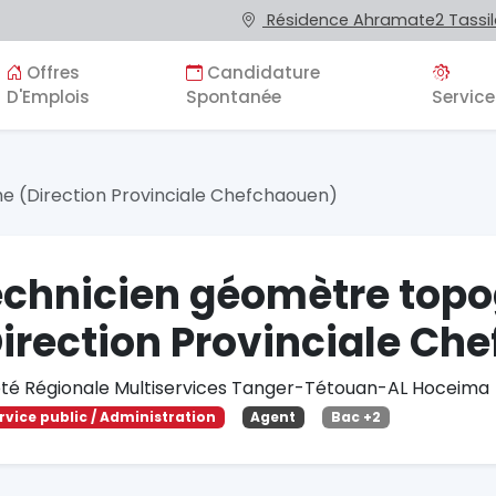
Résidence Ahramate2 Tassila
Offres
Candidature
D'Emplois
Spontanée
Service
 (Direction Provinciale Chefchaouen)
echnicien géomètre top
irection Provinciale Ch
été Régionale Multiservices Tanger-Tétouan-AL Hoceima
rvice public / Administration
Agent
Bac +2