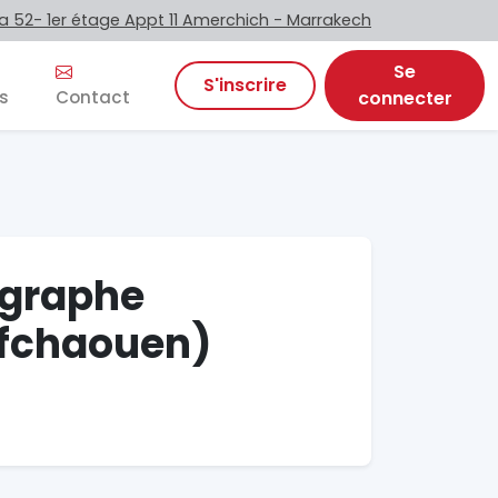
 52- 1er étage Appt 11 Amerchich - Marrakech
Se
S'inscrire
s
Contact
connecter
ographe
efchaouen)