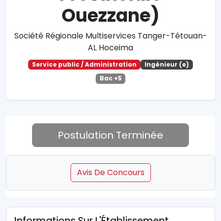
Ouezzane)
Société Régionale Multiservices Tanger-Tétouan-
AL Hoceima
Service public / Administration
Ingénieur (e)
Bac +5
Postulation Terminée
Avis De Concours
Informations Sur L'Établissement