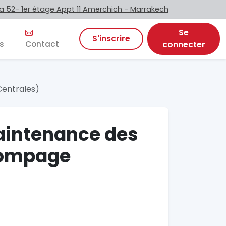
 52- 1er étage Appt 11 Amerchich - Marrakech
Se
S'inscrire
s
Contact
connecter
Centrales)
aintenance des
Pompage