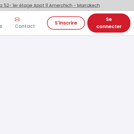
 52- 1er étage Appt 11 Amerchich - Marrakech
Se
S'inscrire
s
Contact
connecter